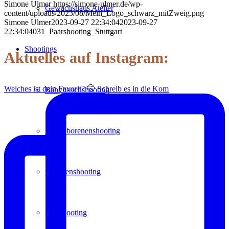
Simone Ulmer
https://simone-ulmer.de/wp-
Gewächshaus Atelier
content/uploads/2023/08/Mein_Logo_schwarz_mitZweig.png
Simone Ulmer
2023-09-27 22:34:04
2023-09-27
22:34:04
031_Paarshooting_Stuttgart
Shootings
Aktuelles auf Instagram:
Welches ist dein Favorit? 🤭 Schreib es in die Kom
Babybauchshooting
Neugeborenenshooting
Familienshooting
Paarshooting