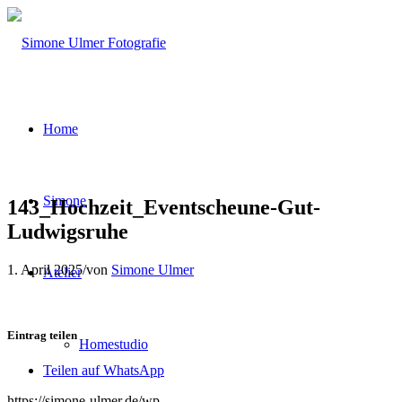
Home
Simone
143_Hochzeit_Eventscheune-Gut-
Ludwigsruhe
1. April 2025
/
von
Simone Ulmer
Atelier
Eintrag teilen
Homestudio
Teilen auf WhatsApp
https://simone-ulmer.de/wp-