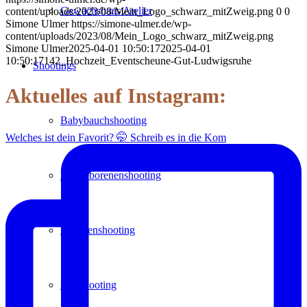
Gewächshaus Atelier
content/uploads/2023/08/Mein_Logo_schwarz_mitZweig.png
0
0
Simone Ulmer
https://simone-ulmer.de/wp-
content/uploads/2023/08/Mein_Logo_schwarz_mitZweig.png
Simone Ulmer
2025-04-01 10:50:17
2025-04-01
10:50:17
142_Hochzeit_Eventscheune-Gut-Ludwigsruhe
Shootings
Aktuelles auf Instagram:
Babybauchshooting
Welches ist dein Favorit? 🤭 Schreib es in die Kom
Neugeborenenshooting
Familienshooting
Paarshooting