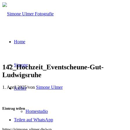
Home
Simone
142_Hochzeit_Eventscheune-Gut-
Ludwigsruhe
1. April 2025
/
von
Simone Ulmer
Atelier
Eintrag teilen
Homestudio
Teilen auf WhatsApp
https://simone-ulmer.de/wp-