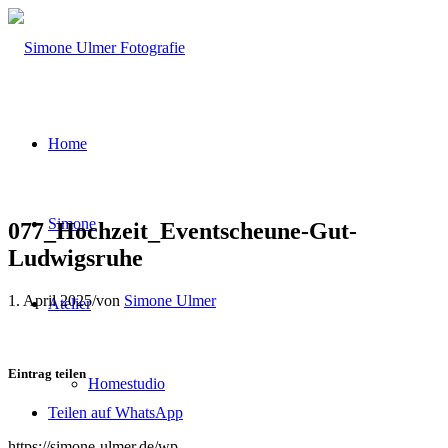
Home
Simone
077_Hochzeit_Eventscheune-Gut-
Ludwigsruhe
1. April 2025
/
von
Simone Ulmer
Atelier
Eintrag teilen
Homestudio
Teilen auf WhatsApp
https://simone-ulmer.de/wp-