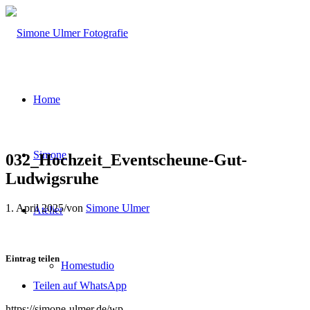
Home
Simone
032_Hochzeit_Eventscheune-Gut-
Ludwigsruhe
1. April 2025
/
von
Simone Ulmer
Atelier
Eintrag teilen
Homestudio
Teilen auf WhatsApp
https://simone-ulmer.de/wp-