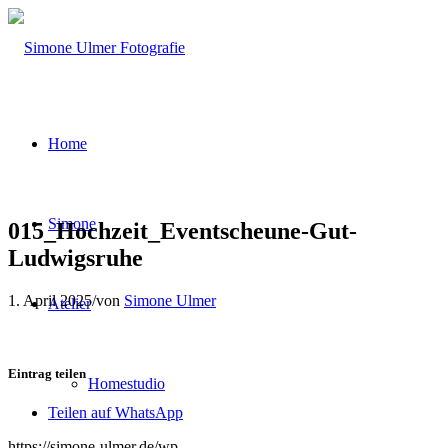
Home
Simone
015_Hochzeit_Eventscheune-Gut-
Ludwigsruhe
1. April 2025
/
von
Simone Ulmer
Atelier
Eintrag teilen
Homestudio
Teilen auf WhatsApp
https://simone-ulmer.de/wp-