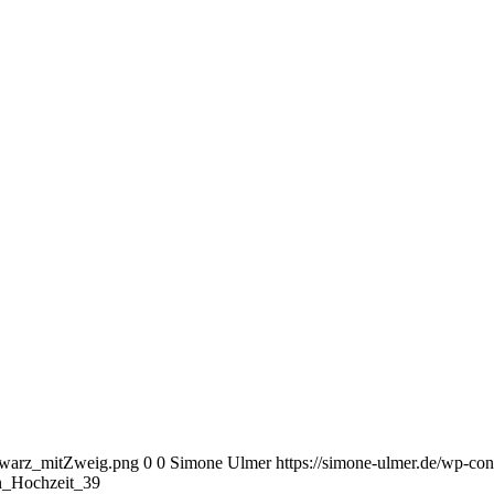
chwarz_mitZweig.png
0
0
Simone Ulmer
https://simone-ulmer.de/wp-c
n_Hochzeit_39