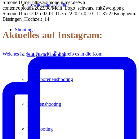
Simone Ulmer
https://simone-ulmer.de/wp-
Gewächshaus Atelier
content/uploads/2023/08/Mein_Logo_schwarz_mitZweig.png
Simone Ulmer
2025-02-01 11:35:22
2025-02-01 11:35:22
Bietigheim-
Bissingen_Hochzeit_14
Shootings
Aktuelles auf Instagram:
Welches ist dein Favorit? 🤭 Schreib es in die Kom
Babybauchshooting
Neugeborenenshooting
Familienshooting
Paarshooting