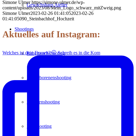
Simone Ulmer
https://simone-ulmer.de/wp-
Gewächshaus Atelier
content/uploads/2023/08/Mein_Logo_schwarz_mitZweig.png
Simone Ulmer
2023-02-26 01:41:05
2023-02-26
01:41:05
090_Steinbachhof_Hochzeit
Shootings
Aktuelles auf Instagram:
Welches ist dein Favorit? 🤭 Schreib es in die Kom
Babybauchshooting
Neugeborenenshooting
Familienshooting
Paarshooting