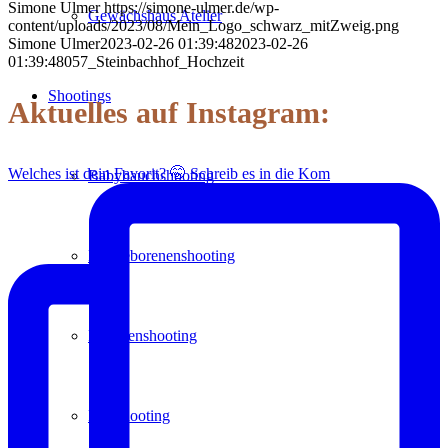
Simone Ulmer
https://simone-ulmer.de/wp-
Gewächshaus Atelier
content/uploads/2023/08/Mein_Logo_schwarz_mitZweig.png
Simone Ulmer
2023-02-26 01:39:48
2023-02-26
01:39:48
057_Steinbachhof_Hochzeit
Shootings
Aktuelles auf Instagram:
Welches ist dein Favorit? 🤭 Schreib es in die Kom
Babybauchshooting
Neugeborenenshooting
Familienshooting
Paarshooting