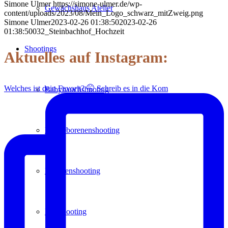
Simone Ulmer
https://simone-ulmer.de/wp-
Gewächshaus Atelier
content/uploads/2023/08/Mein_Logo_schwarz_mitZweig.png
Simone Ulmer
2023-02-26 01:38:50
2023-02-26
01:38:50
032_Steinbachhof_Hochzeit
Shootings
Aktuelles auf Instagram:
Welches ist dein Favorit? 🤭 Schreib es in die Kom
Babybauchshooting
Neugeborenenshooting
Familienshooting
Paarshooting