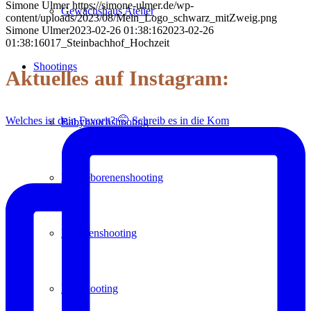
Simone Ulmer
https://simone-ulmer.de/wp-
Gewächshaus Atelier
content/uploads/2023/08/Mein_Logo_schwarz_mitZweig.png
Simone Ulmer
2023-02-26 01:38:16
2023-02-26
01:38:16
017_Steinbachhof_Hochzeit
Shootings
Aktuelles auf Instagram:
Welches ist dein Favorit? 🤭 Schreib es in die Kom
Babybauchshooting
Neugeborenenshooting
Familienshooting
Paarshooting