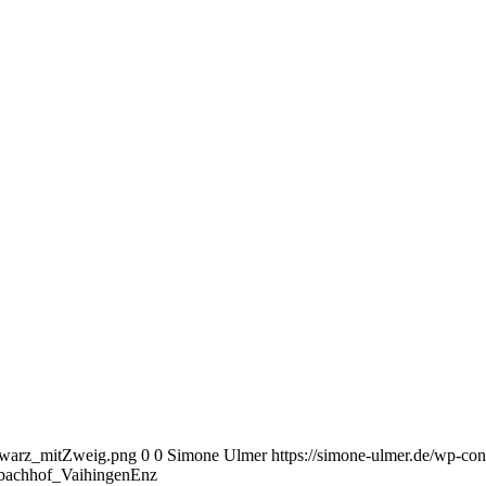
z
chwarz_mitZweig.png
0
0
Simone Ulmer
https://simone-ulmer.de/wp-c
bachhof_VaihingenEnz