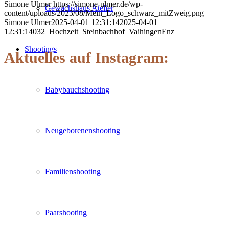
Simone Ulmer
https://simone-ulmer.de/wp-
Gewächshaus Atelier
content/uploads/2023/08/Mein_Logo_schwarz_mitZweig.png
Simone Ulmer
2025-04-01 12:31:14
2025-04-01
12:31:14
032_Hochzeit_Steinbachhof_VaihingenEnz
Shootings
Aktuelles auf Instagram:
Babybauchshooting
Neugeborenenshooting
Familienshooting
Paarshooting