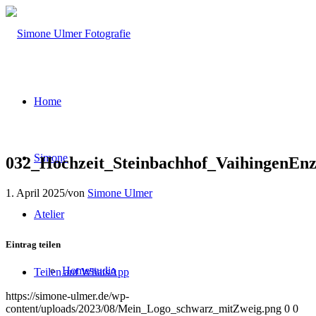
Home
Simone
032_Hochzeit_Steinbachhof_VaihingenEn
1. April 2025
/
von
Simone Ulmer
Atelier
Eintrag teilen
Homestudio
Teilen auf WhatsApp
https://simone-ulmer.de/wp-
content/uploads/2023/08/Mein_Logo_schwarz_mitZweig.png
0
0