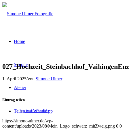
Home
Simone
027_Hochzeit_Steinbachhof_VaihingenEn
1. April 2025
/
von
Simone Ulmer
Atelier
Eintrag teilen
Homestudio
Teilen auf WhatsApp
https://simone-ulmer.de/wp-
content/uploads/2023/08/Mein_Logo_schwarz_mitZweig.png
0
0