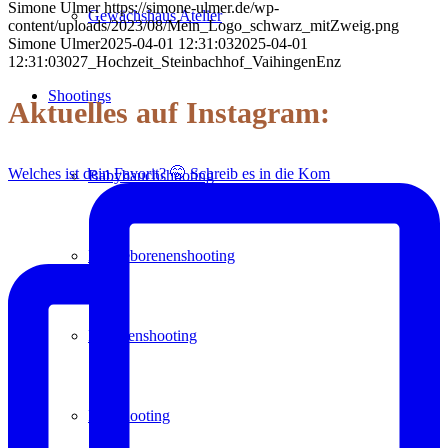
Simone Ulmer
https://simone-ulmer.de/wp-
Gewächshaus Atelier
content/uploads/2023/08/Mein_Logo_schwarz_mitZweig.png
Simone Ulmer
2025-04-01 12:31:03
2025-04-01
12:31:03
027_Hochzeit_Steinbachhof_VaihingenEnz
Shootings
Aktuelles auf Instagram:
Welches ist dein Favorit? 🤭 Schreib es in die Kom
Babybauchshooting
Neugeborenenshooting
Familienshooting
Paarshooting