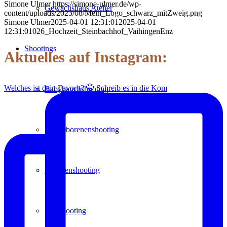
Simone Ulmer
https://simone-ulmer.de/wp-
Gewächshaus Atelier
content/uploads/2023/08/Mein_Logo_schwarz_mitZweig.png
Simone Ulmer
2025-04-01 12:31:01
2025-04-01
12:31:01
026_Hochzeit_Steinbachhof_VaihingenEnz
Shootings
Aktuelles auf Instagram:
Welches ist dein Favorit? 🤭 Schreib es in die Kom
Babybauchshooting
Neugeborenenshooting
Familienshooting
Paarshooting