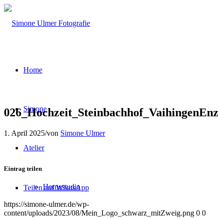
Home
Simone
026_Hochzeit_Steinbachhof_VaihingenEn
1. April 2025
/
von
Simone Ulmer
Atelier
Eintrag teilen
Homestudio
Teilen auf WhatsApp
https://simone-ulmer.de/wp-
content/uploads/2023/08/Mein_Logo_schwarz_mitZweig.png
0
0