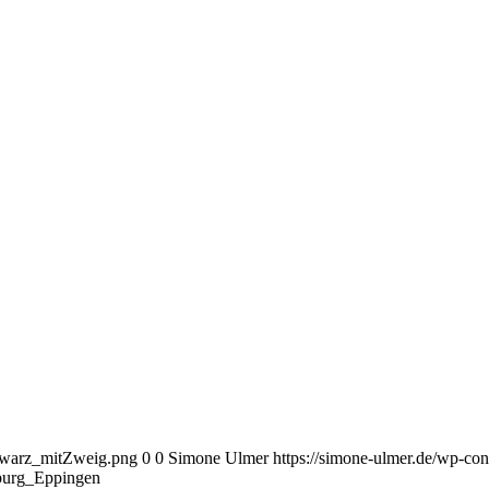
chwarz_mitZweig.png
0
0
Simone Ulmer
https://simone-ulmer.de/wp-c
burg_Eppingen