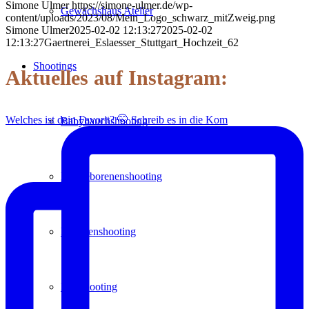
Simone Ulmer
https://simone-ulmer.de/wp-
Gewächshaus Atelier
content/uploads/2023/08/Mein_Logo_schwarz_mitZweig.png
Simone Ulmer
2025-02-02 12:13:27
2025-02-02
12:13:27
Gaertnerei_Eslaesser_Stuttgart_Hochzeit_62
Shootings
Aktuelles auf Instagram:
Welches ist dein Favorit? 🤭 Schreib es in die Kom
Babybauchshooting
Neugeborenenshooting
Familienshooting
Paarshooting