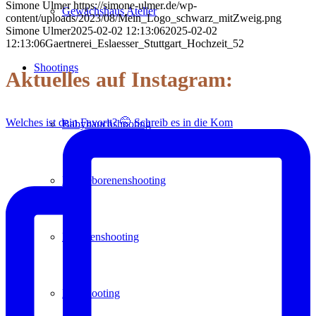
Simone Ulmer
https://simone-ulmer.de/wp-
Gewächshaus Atelier
content/uploads/2023/08/Mein_Logo_schwarz_mitZweig.png
Simone Ulmer
2025-02-02 12:13:06
2025-02-02
12:13:06
Gaertnerei_Eslaesser_Stuttgart_Hochzeit_52
Shootings
Aktuelles auf Instagram:
Welches ist dein Favorit? 🤭 Schreib es in die Kom
Babybauchshooting
Neugeborenenshooting
Familienshooting
Paarshooting