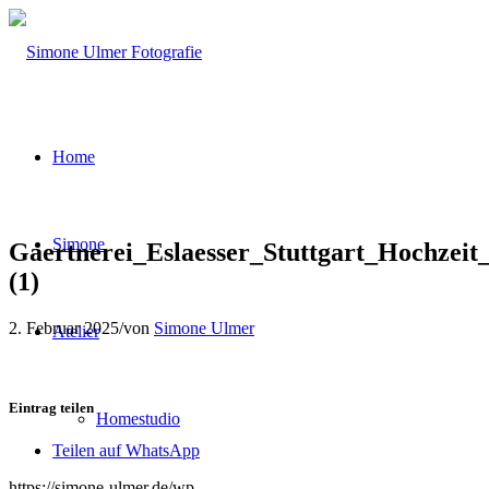
Home
Simone
Gaertnerei_Eslaesser_Stuttgart_Hochzeit
(1)
2. Februar 2025
/
von
Simone Ulmer
Atelier
Eintrag teilen
Homestudio
Teilen auf WhatsApp
https://simone-ulmer.de/wp-