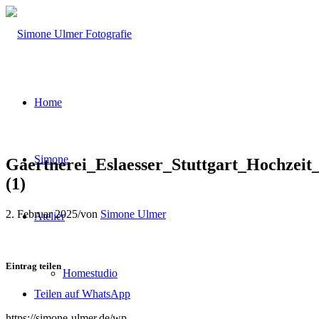
Home
Simone
Gaertnerei_Eslaesser_Stuttgart_Hochzeit
(1)
2. Februar 2025
/
von
Simone Ulmer
Atelier
Eintrag teilen
Homestudio
Teilen auf WhatsApp
https://simone-ulmer.de/wp-