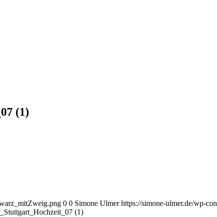
07 (1)
chwarz_mitZweig.png
0
0
Simone Ulmer
https://simone-ulmer.de/wp-c
r_Stuttgart_Hochzeit_07 (1)