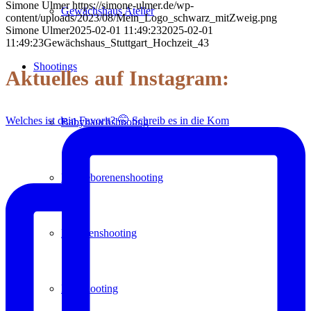
Simone Ulmer
https://simone-ulmer.de/wp-
Gewächshaus Atelier
content/uploads/2023/08/Mein_Logo_schwarz_mitZweig.png
Simone Ulmer
2025-02-01 11:49:23
2025-02-01
11:49:23
Gewächshaus_Stuttgart_Hochzeit_43
Shootings
Aktuelles auf Instagram:
Welches ist dein Favorit? 🤭 Schreib es in die Kom
Babybauchshooting
Neugeborenenshooting
Familienshooting
Paarshooting