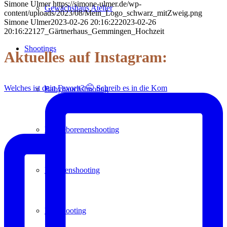
Simone Ulmer
https://simone-ulmer.de/wp-
Gewächshaus Atelier
content/uploads/2023/08/Mein_Logo_schwarz_mitZweig.png
Simone Ulmer
2023-02-26 20:16:22
2023-02-26
20:16:22
127_Gärtnerhaus_Gemmingen_Hochzeit
Shootings
Aktuelles auf Instagram:
Welches ist dein Favorit? 🤭 Schreib es in die Kom
Babybauchshooting
Neugeborenenshooting
Familienshooting
Paarshooting