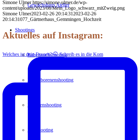
Simone Ulmer
https://simone-ulmer.de/wp-
Gewächshaus Atelier
content/uploads/2023/08/Mein_Logo_schwarz_mitZweig.png
Simone Ulmer
2023-02-26 20:14:31
2023-02-26
20:14:31
077_Gärtnerhaus_Gemmingen_Hochzeit
Shootings
Aktuelles auf Instagram:
Welches ist dein Favorit? 🤭 Schreib es in die Kom
Babybauchshooting
Neugeborenenshooting
Familienshooting
Paarshooting