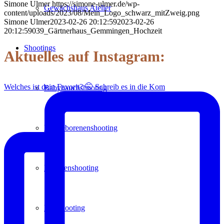
Simone Ulmer
https://simone-ulmer.de/wp-
Gewächshaus Atelier
content/uploads/2023/08/Mein_Logo_schwarz_mitZweig.png
Simone Ulmer
2023-02-26 20:12:59
2023-02-26
20:12:59
039_Gärtnerhaus_Gemmingen_Hochzeit
Shootings
Aktuelles auf Instagram:
Welches ist dein Favorit? 🤭 Schreib es in die Kom
Babybauchshooting
Neugeborenenshooting
Familienshooting
Paarshooting