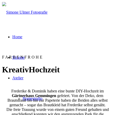
Home
F A R B E N F R O H E
Simone
KreativHochzeit
Atelier
Frederike & Dominik haben eine bunte DIY-Hochzeit im
Gärtnerhaus Gemmingen
gefeiert. Von der Deko, dem
Homestudio
Brautstrauß bis hin zur Papeterie haben die Beiden alles selbst
gemacht – sogar das Brautkleid hat Frederike selbst genäht.
Die freie Trauung wurde von einem guten Freund gehalten und
anschließend konnten wir den angrenzenden Park für die