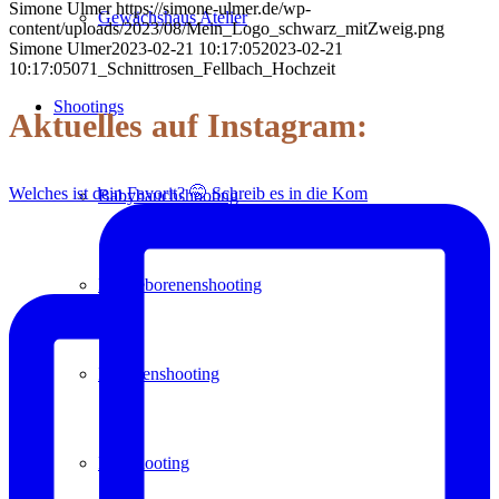
Simone Ulmer
https://simone-ulmer.de/wp-
Gewächshaus Atelier
content/uploads/2023/08/Mein_Logo_schwarz_mitZweig.png
Simone Ulmer
2023-02-21 10:17:05
2023-02-21
10:17:05
071_Schnittrosen_Fellbach_Hochzeit
Shootings
Aktuelles auf Instagram:
Welches ist dein Favorit? 🤭 Schreib es in die Kom
Babybauchshooting
Neugeborenenshooting
Familienshooting
Paarshooting