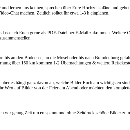
e und lernen uns kennen, sprechen über Eure Hochzeitspläne und gehe
deo-Chat machen. Zeitlich solltet Ihr etwa 1-3 h einplanen.
s lasse ich Euch gerne als PDF-Datei per E-Mail zukommen. Weitere O
 zusammenstellen.
hon bis an den Bodensee, an die Mosel oder bis nach Brandenburg gefah
ntfernung über 150 km kommen 1-2 Übernachtungen & weitere Reisekost
, aber es hängt ganz davon ab, welche Bilder Euch am wichtigsten sind
ehr Wert auf Bilder von der Feier am Abend oder möchten den komplet
ben wir genug Zeit um entspannt und ohne Zeitdruck schöne Bilder zu m