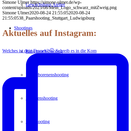
Simone Ulmer
https://simone-ulmer.de/wp-
Gewächshaus Atelier
content/uploads/2023/08/Mein_Logo_schwarz_mitZweig.png
Simone Ulmer
2020-08-24 21:55:05
2020-08-24
21:55:05
38_Paarshooting_Stuttgart_Ludwigsburg
Shootings
Aktuelles auf Instagram:
Welches ist dein Favorit? 🤭 Schreib es in die Kom
Babybauchshooting
Neugeborenenshooting
Familienshooting
Paarshooting