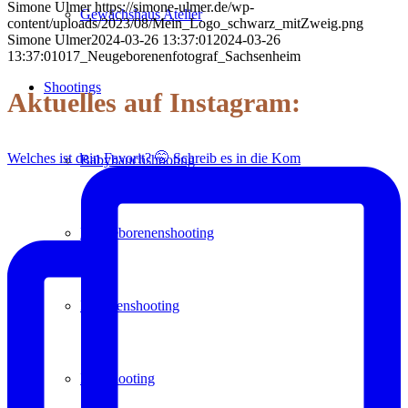
Simone Ulmer
https://simone-ulmer.de/wp-
Gewächshaus Atelier
content/uploads/2023/08/Mein_Logo_schwarz_mitZweig.png
Simone Ulmer
2024-03-26 13:37:01
2024-03-26
13:37:01
017_Neugeborenenfotograf_Sachsenheim
Shootings
Aktuelles auf Instagram:
Welches ist dein Favorit? 🤭 Schreib es in die Kom
Babybauchshooting
Neugeborenenshooting
Familienshooting
Paarshooting