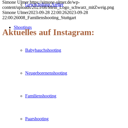
Simone Ulmer
https://simone-ulmer.de/wp-
Gewächshaus Atelier
content/uploads/2023/08/Mein_Logo_schwarz_mitZweig.png
Simone Ulmer
2023-09-28 22:00:26
2023-09-28
22:00:26
008_Familienshooting_Stuttgart
Shootings
Aktuelles auf Instagram:
Babybauchshooting
Neugeborenenshooting
Familienshooting
Paarshooting